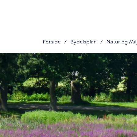
Primær
Gå
til
navigat
hovedindhold
Forside
Bydelsplan
Natur og Mil
Brødkru
Billede