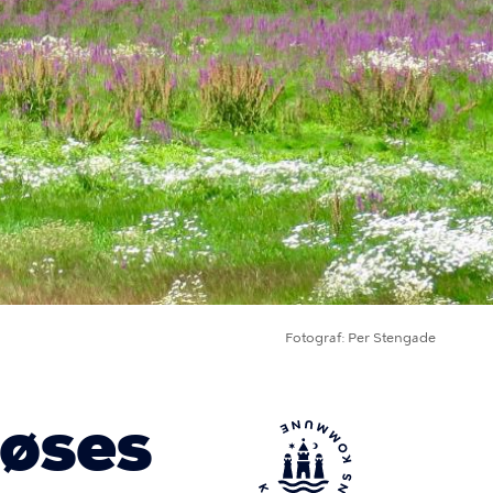
Fotograf
Per Stengade
løses