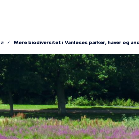
ion
jø
Mere biodiversitet i Vanløses parker, haver og a
mme