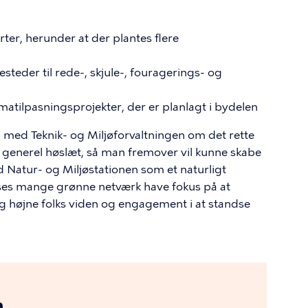
ter, herunder at der plantes flere
esteder til rede-, skjule-, fouragerings- og
limatilpasningsprojekter, der er planlagt i bydelen
 med Teknik- og Miljøforvaltningen om det rette
g generel høslæt, så man fremover vil kunne skabe
d Natur- og Miljøstationen som et naturligt
ses mange grønne netværk have fokus på at
og højne folks viden og engagement i at standse
n