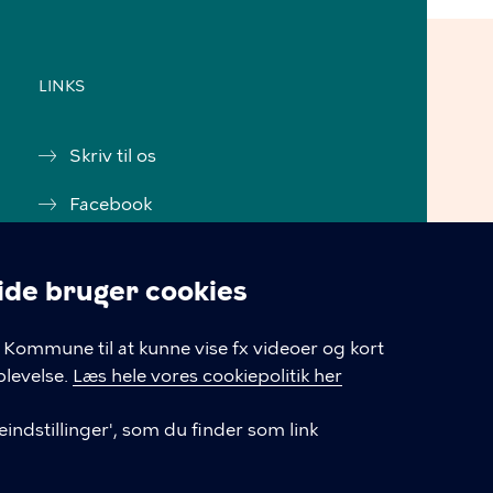
LINKS
Skriv til os
Facebook
Instagram
e bruger cookies
Tilgængelighedserklæring
linger
Kommune til at kunne vise fx videoer og kort
Cookiepolitik
levelse.
Læs hele vores cookiepolitik her
Cookieindstillinger
indstillinger', som du finder som link