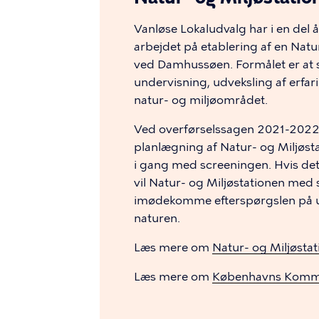
Vanløse Lokaludvalg har i en del
arbejdet på etablering af en Na
ved Damhussøen. Formålet er at s
undervisning, udveksling af erfar
natur- og miljøområdet.
Ved overførselssagen 2021-2022 b
planlægning af Natur- og Miljø
i gang med screeningen. Hvis det vi
vil Natur- og Miljøstationen med s
imødekomme efterspørgslen på und
naturen.
Læs mere om
Natur- og Miljøsta
Læs mere om
Københavns Kommun