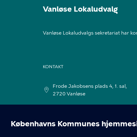
Vanløse Lokaludvalg
Vanløse Lokaludvalgs sekretariat har ko
KONTAKT
Frode Jakobsens plads 4, 1. sal,
2720 Vanløse
Københavns Kommunes hjemmesid