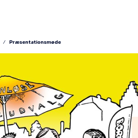
ion
Præsentationsmøde
mme