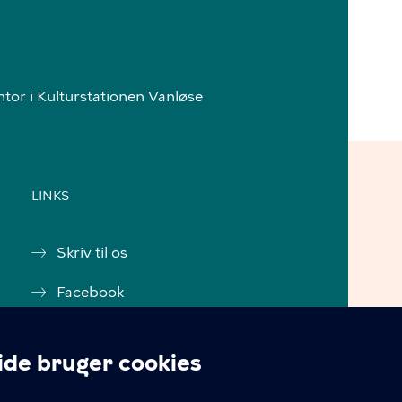
ntor i Kulturstationen Vanløse
LINKS
Skriv til os
Facebook
Instagram
e bruger cookies
Tilgængelighedserklæring