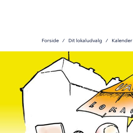
Primær
Gå
til
navigat
hovedindhold
Forside
Dit lokaludvalg
Kalender
Brødkru